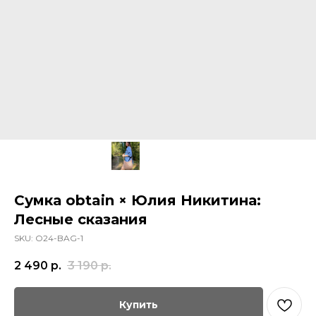
Сумка obtain × Юлия Никитина:
Лесные сказания
SKU:
O24-BAG-1
2 490
р.
3 190
р.
Купить