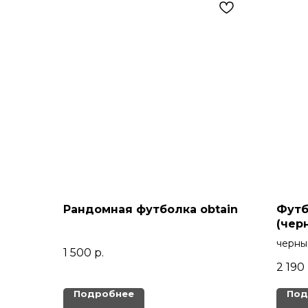
Рандомная футболка obtain
Футб
(чер
черны
1 500
р.
2 190
Подробнее
Под