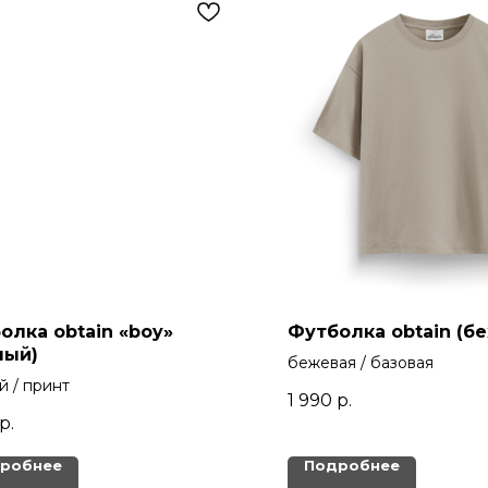
олка obtain «boy»
Футболка obtain (б
ный)
бежевая / базовая
й / принт
1 990
р.
р.
робнее
Подробнее