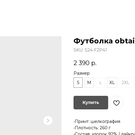
Футболка obtai
SKU:
S24-F2P41
2 390
р.
Размер
S
M
L
XL
2XL
Купить
•Принт: шелкография
•Плотность: 260 г
•Состав: хлопок 92% / лайк