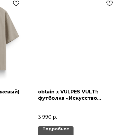
ежевый)
obtain х VULPES VULT!:
футболка «Искусство
беспощадно» (черный)
3 990
р.
Подробнее