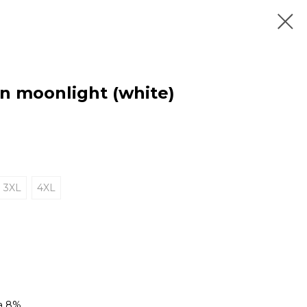
n moonlight (white)
3XL
4XL
ра 8%