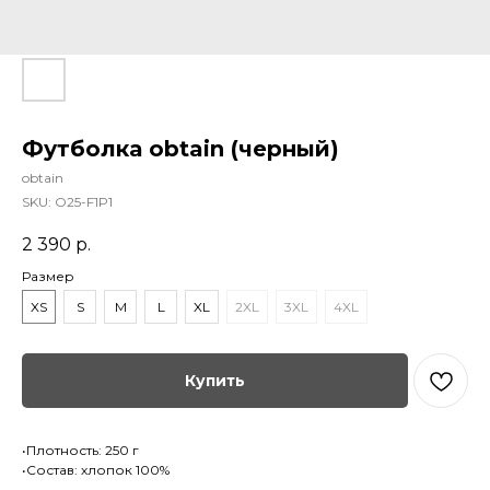
Футболка obtain (черный)
obtain
SKU:
O25-F1P1
2 390
р.
Размер
XS
S
M
L
XL
2XL
3XL
4XL
Купить
•Плотность: 250 г
•Состав: хлопок 100%