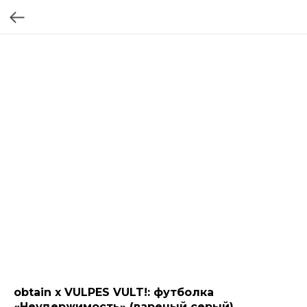
obtain х VULPES VULT!: футболка
«Неудержимость» (вареный серый)