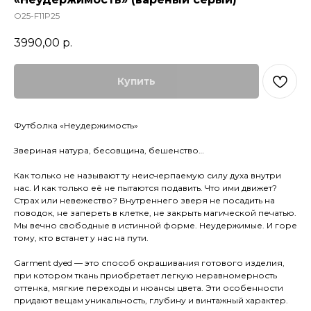
O25-F11P25
3990,00
р.
Купить
Футболка «Неудержимость»
Звериная натура, бесовщина, бешенство…
Как только не называют ту неисчерпаемую силу духа внутри
нас. И как только её не пытаются подавить. Что ими движет?
Страх или невежество? Внутреннего зверя не посадить на
поводок, не запереть в клетке, не закрыть магической печатью.
Мы вечно свободные в истинной форме. Неудержимые. И горе
тому, кто встанет у нас на пути.
Garment dyed — это способ окрашивания готового изделия,
при котором ткань приобретает легкую неравномерность
оттенка, мягкие переходы и нюансы цвета. Эти особенности
придают вещам уникальность, глубину и винтажный характер.