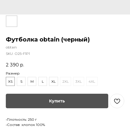
Футболка obtain (черный)
obtain
SKU:
O25-F1P1
2 390
р.
Размер
XS
S
M
L
XL
2XL
3XL
4XL
Купить
•Плотность: 250 г
•Состав: хлопок 100%