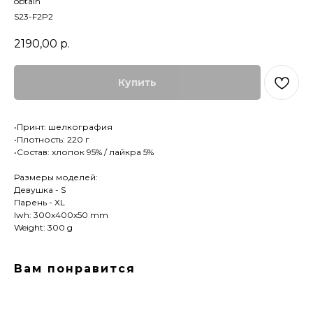
obtain
S23-F2P2
2190,00
р.
Купить
•Принт: шелкография
•Плотность: 220 г
•Состав: хлопок 95% / лайкра 5%
Размеры моделей:
Девушка - S
Парень - XL
lwh: 300x400x50 mm
Weight: 300 g
Вам понравится