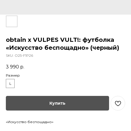
obtain х VULPES VULT!: футболка
«Искусство беспощадно» (черный)
SKU:
O25-F1P26
3 990
р.
Размер
L
Купить
«Искусство беспощадно»